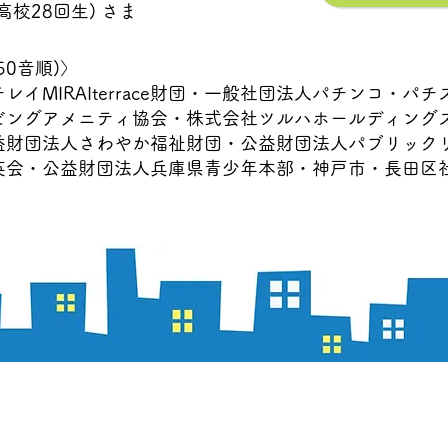
校28回生) さま​
50音順)〉
レイMIRAIterrace財団・一般社団法人パチンコ・パ
ビングアメニティ協会・株式会社ツルハホールディング
益財団法人さわやか福祉財団・公益財団法人パブリック
英会・公益財団法人兵庫県青少年本部・神戸市・長田区
​特定非営利活動法人​
​学生団体スピカ