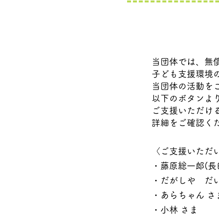
当団体では、無
子ども支援環境
当団体の活動を​
以下のボタンより
​ご支援いただけ
詳細を
​ご確認く
〈ご支援いただ
・藤原総一郎(長
・だがしや だい
​・あらちゃん さ
・小林 さま