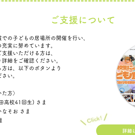
ご支援について
償での子どもの居場所の開催を行い、
の充実に努めています。
ご支援いただける方は、
詳細を​ご確認ください。
る方は、以下のボタンより
ださい。
いた方〉
田高校41回生) さま
なそお さま
ま
詳細