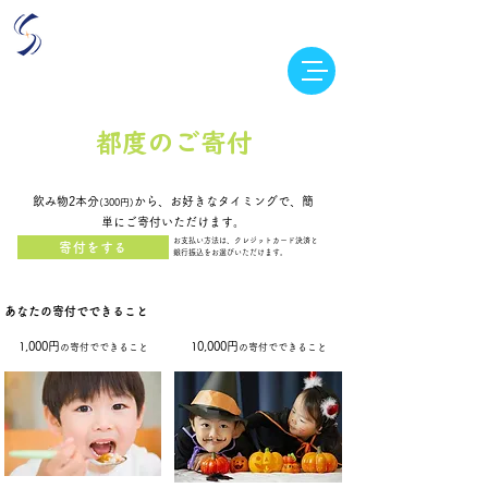
​特定非営利活動法人​
​学生団体スピカ
都度のご寄付
​飲み物2本分
から、お好きなタイミングで、簡
(300円)
単にご寄付いただけます。
お支払い方法は、クレジットカード決済と
寄付をする
​銀行振込をお選びいただけます。
あなたの寄付でできること
1,000円
10,000円
の寄付でできること
の寄付でできること