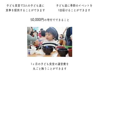
子ども食堂で3人の子ども達に
子ども達に季節のイベントを
​食事を提供することができます
​1回届けることができます
50,000円
の寄付でできること
1ヶ月の子ども食堂の運営費を
​丸ごと賄うことができます
以下の銀行口座への
お振込でもご寄付いただけます。
神戸信用金庫 長田支店(006) 普通
0432242
特定非営利活動法人学生団体スピカ 代表 鳥居彩人
​三井住友銀行 トランクNORTH支店(403) 普通
0793695
特定非営利活動法人学生団体スピカ 代表 鳥居彩人
​特定非営利活動法人​